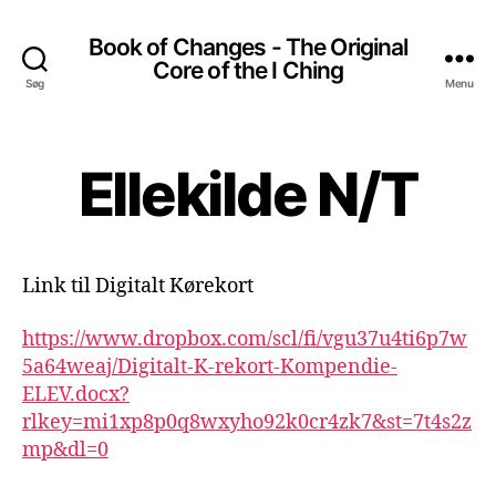
Book of Changes - The Original
Core of the I Ching
Søg
Menu
Ellekilde N/T
Link til Digitalt Kørekort
https://www.dropbox.com/scl/fi/vgu37u4ti6p7w
5a64weaj/Digitalt-K-rekort-Kompendie-
ELEV.docx?
rlkey=mi1xp8p0q8wxyho92k0cr4zk7&st=7t4s2z
mp&dl=0